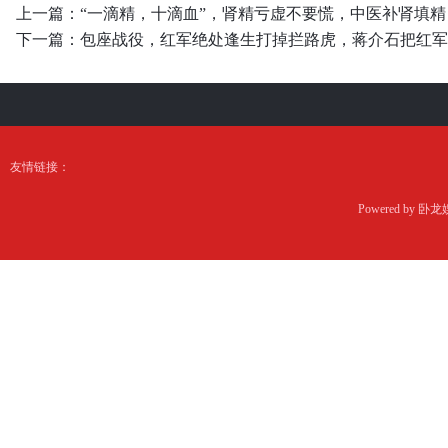
上一篇：
“一滴精，十滴血”，肾精亏虚不要慌，中医补肾填
下一篇：
包座战役，红军绝处逢生打掉拦路虎，蒋介石把红军
友情链接：
Powered by
卧龙