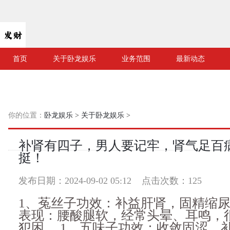
首页
关于卧龙娱乐
业务范围
最新动态
你的位置：
卧龙娱乐
>
关于卧龙娱乐
>
补肾有四子，男人要记牢，肾气足百
挺！
发布日期：2024-09-02 05:12 点击次数：125
1、菟丝子功效：补益肝肾，固精缩
表现：腰酸腿软，经常头晕、耳鸣，
犯困。 1、五味子功效：收敛固涩，