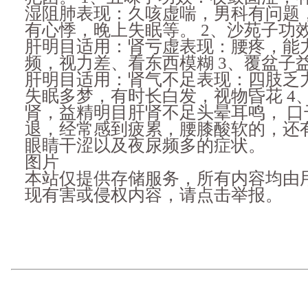
湿阻肺表现：久咳虚喘，男科有问题
有心悸，晚上失眠等。 2、沙苑子功
肝明目适用：肾亏虚表现：腰疼，能
频，视力差、看东西模糊 3、覆盆子
肝明目适用：肾气不足表现：四肢乏
失眠多梦，有时长白发，视物昏花 4
肾，益精明目肝肾不足头晕耳鸣， 口
退，经常感到疲累，腰膝酸软的，还
眼睛干涩以及夜尿频多的症状。
图片
本站仅提供存储服务，所有内容均由
现有害或侵权内容，请点击举报。